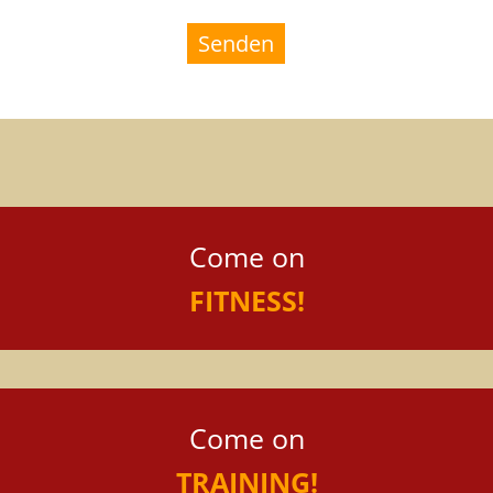
Senden
Come on
FITNESS!
Come on
TRAINING!