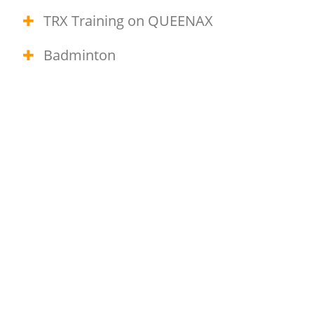
TRX Training on QUEENAX
Badminton
Squash
Freestyle Training on QUEENAX
Indoor Klettern (Bouldern)
und noch vieles mehr.
Anrufen und Termin vereinbaren oder
einfach vorbei kommen und loslegen!
Jetzt anrufen - 06074 - 44 187